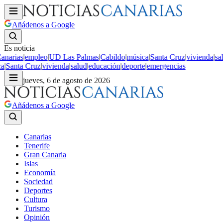
Añádenos a Google
Es noticia
arias
|
empleo
|
UD Las Palmas
|
Cabildo
|
música
|
Santa Cruz
|
vivienda
|
salud
Santa Cruz
|
vivienda
|
salud
|
educación
|
deporte
|
emergencias
jueves, 6 de agosto de 2026
Añádenos a Google
Canarias
Tenerife
Gran Canaria
Islas
Economía
Sociedad
Deportes
Cultura
Turismo
Opinión