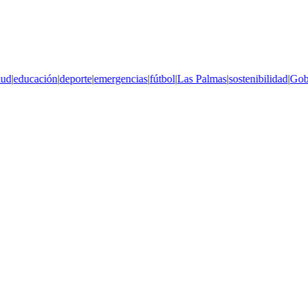
|
educación
|
deporte
|
emergencias
|
fútbol
|
Las Palmas
|
sostenibilidad
|
Gobier