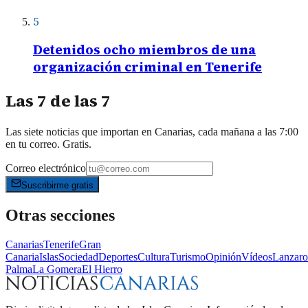
5
Detenidos ocho miembros de una
organización criminal en Tenerife
Las 7 de las 7
Las siete noticias que importan en Canarias, cada mañana a las 7:00
en tu correo. Gratis.
Correo electrónico
Suscribirme gratis
Otras secciones
Canarias
Tenerife
Gran
Canaria
Islas
Sociedad
Deportes
Cultura
Turismo
Opinión
Vídeos
Lanzaro
Palma
La Gomera
El Hierro