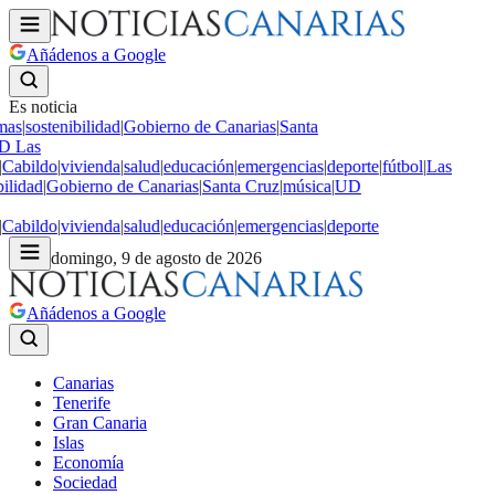
Añádenos a Google
Es noticia
mas
|
sostenibilidad
|
Gobierno de Canarias
|
Santa
 Las
Cabildo
|
vivienda
|
salud
|
educación
|
emergencias
|
deporte
|
fútbol
|
Las
ilidad
|
Gobierno de Canarias
|
Santa Cruz
|
música
|
UD
Cabildo
|
vivienda
|
salud
|
educación
|
emergencias
|
deporte
domingo, 9 de agosto de 2026
Añádenos a Google
Canarias
Tenerife
Gran Canaria
Islas
Economía
Sociedad