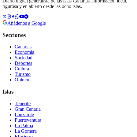
Diario digital generalista de las Islas Canarias. Información local,
rigurosa y en abierto desde las ocho islas.
Añádenos a Google
Secciones
Canarias
Economía
Sociedad
Deportes
Cultura
Turismo
Opinión
Islas
Tenerife
Gran Canaria
Lanzarote
Fuerteventura
La Palma
La Gomera
El Hierro