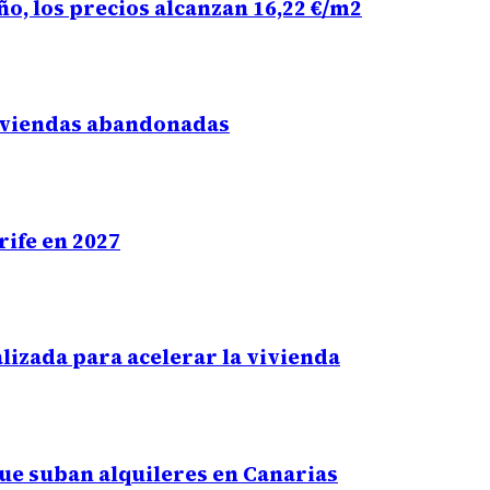
ño, los precios alcanzan 16,22 €/m2
viviendas abandonadas
rife en 2027
lizada para acelerar la vivienda
ue suban alquileres en Canarias