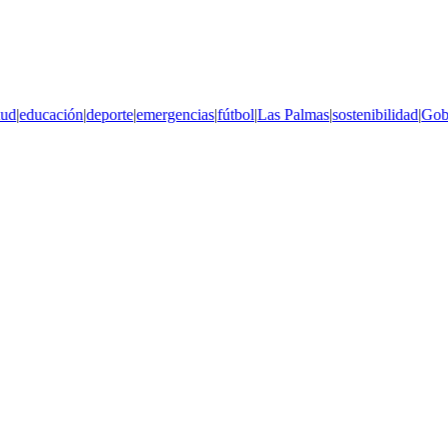
|
educación
|
deporte
|
emergencias
|
fútbol
|
Las Palmas
|
sostenibilidad
|
Gobier