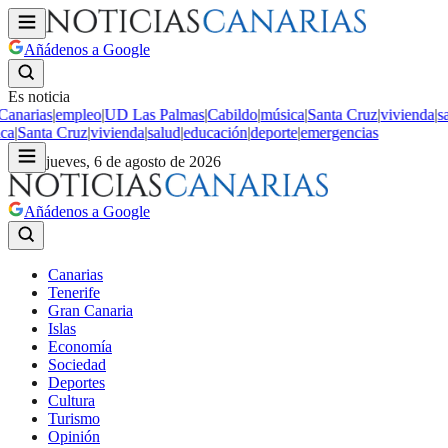
Añádenos a Google
Es noticia
narias
|
empleo
|
UD Las Palmas
|
Cabildo
|
música
|
Santa Cruz
|
vivienda
|
sal
a
|
Santa Cruz
|
vivienda
|
salud
|
educación
|
deporte
|
emergencias
jueves, 6 de agosto de 2026
Añádenos a Google
Canarias
Tenerife
Gran Canaria
Islas
Economía
Sociedad
Deportes
Cultura
Turismo
Opinión