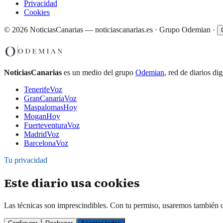
Privacidad
Cookies
©
2026
NoticiasCanarias — noticiascanarias.es · Grupo Odemian
·
NoticiasCanarias
es un medio del grupo
Odemian
, red de diarios di
TenerifeVoz
GranCanariaVoz
MaspalomasHoy
MoganHoy
FuerteventuraVoz
MadridVoz
BarcelonaVoz
Tu privacidad
Este diario usa cookies
Las técnicas son imprescindibles. Con tu permiso, usaremos también c