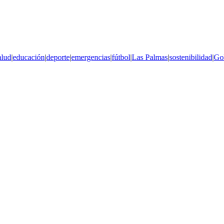
ud
|
educación
|
deporte
|
emergencias
|
fútbol
|
Las Palmas
|
sostenibilidad
|
Gobi