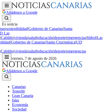
Añádenos a Google
Es noticia
mas
|
sostenibilidad
|
Gobierno de Canarias
|
Santa
D Las
|
Cabildo
|
vivienda
|
salud
|
educación
|
deporte
|
emergencias
|
fútbol
|
Las
bilidad
|
Gobierno de Canarias
|
Santa Cruz
|
música
|
UD
|
Cabildo
|
vivienda
|
salud
|
educación
|
deporte
|
emergencias
viernes, 7 de agosto de 2026
Añádenos a Google
Canarias
Tenerife
Gran Canaria
Islas
Economía
Sociedad