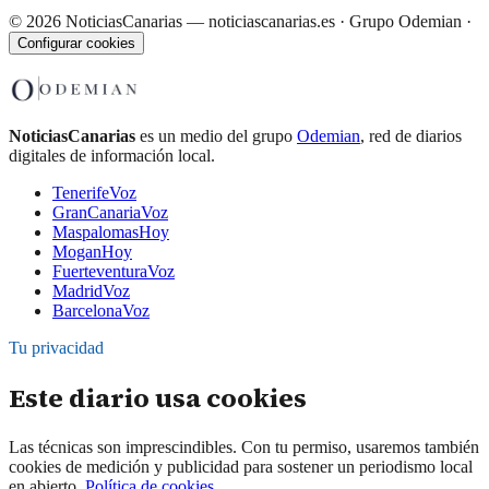
©
2026
NoticiasCanarias — noticiascanarias.es · Grupo Odemian
·
Configurar cookies
NoticiasCanarias
es un medio del grupo
Odemian
, red de diarios
digitales de información local.
TenerifeVoz
GranCanariaVoz
MaspalomasHoy
MoganHoy
FuerteventuraVoz
MadridVoz
BarcelonaVoz
Tu privacidad
Este diario usa cookies
Las técnicas son imprescindibles. Con tu permiso, usaremos también
cookies de medición y publicidad para sostener un periodismo local
en abierto.
Política de cookies