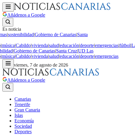
Añádenos a Google
Es noticia
mas
|
sostenibilidad
|
Gobierno de Canarias
|
Santa
|
música
|
Cabildo
|
vivienda
|
salud
|
educación
|
deporte
|
emergencias
|
fútbol
|
L
bilidad
|
Gobierno de Canarias
|
Santa Cruz
|
UD Las
|
música
|
Cabildo
|
vivienda
|
salud
|
educación
|
deporte
|
emergencias
viernes, 7 de agosto de 2026
Añádenos a Google
Canarias
Tenerife
Gran Canaria
Islas
Economía
Sociedad
Deportes