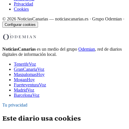
Privacidad
Cookies
©
2026
NoticiasCanarias — noticiascanarias.es · Grupo Odemian
·
Configurar cookies
NoticiasCanarias
es un medio del grupo
Odemian
, red de diarios
digitales de información local.
TenerifeVoz
GranCanariaVoz
MaspalomasHoy
MoganHoy
FuerteventuraVoz
MadridVoz
BarcelonaVoz
Tu privacidad
Este diario usa cookies