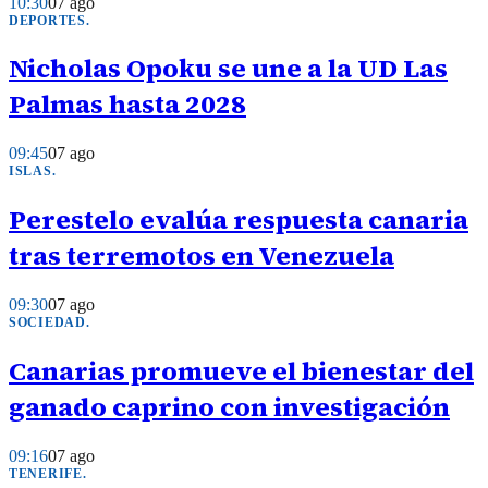
10:30
07 ago
DEPORTES
.
Nicholas Opoku se une a la UD Las
Palmas hasta 2028
09:45
07 ago
ISLAS
.
Perestelo evalúa respuesta canaria
tras terremotos en Venezuela
09:30
07 ago
SOCIEDAD
.
Canarias promueve el bienestar del
ganado caprino con investigación
09:16
07 ago
TENERIFE
.