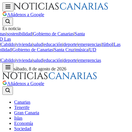
Añádenos a Google
Es noticia
mas
|
sostenibilidad
|
Gobierno de Canarias
|
Santa
 Las
Cabildo
|
vivienda
|
salud
|
educación
|
deporte
|
emergencias
|
fútbol
|
Las
ilidad
|
Gobierno de Canarias
|
Santa Cruz
|
música
|
UD
Cabildo
|
vivienda
|
salud
|
educación
|
deporte
|
emergencias
sábado, 8 de agosto de 2026
Añádenos a Google
Canarias
Tenerife
Gran Canaria
Islas
Economía
Sociedad